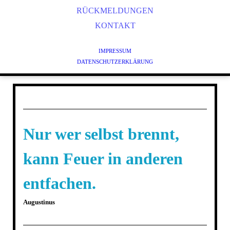
STRESS- UND ZEITMANAGEMENT
RÜCKMELDUNGEN
ENTSPANNUNG UND ACHTSAMKEIT
KONTAKT
KÖRPERORIENTIERTES GESUNDHEITSTRAINING
IMPRESSUM
QIGONG
DATENSCHUTZERKLÄRUNG
TRAINING FÜR KINDER UND JUGENDLICHE
TRAINING FÜR SENIOREN
PERSONALTRAINING
Nur wer selbst brennt,
kann Feuer in anderen
entfachen.
Augustinus