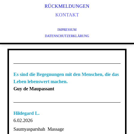
STRESS- UND ZEITMANAGEMENT
RÜCKMELDUNGEN
ENTSPANNUNG UND ACHTSAMKEIT
KONTAKT
KÖRPERORIENTIERTES GESUNDHEITSTRAINING
IMPRESSUM
QIGONG
DATENSCHUTZERKLÄRUNG
TRAINING FÜR KINDER UND JUGENDLICHE
TRAINING FÜR SENIOREN
PERSONALTRAINING
Es sind die Begegnungen mit den Menschen, die das
Leben lebenswert machen.
Guy de Maupassant
Hildegard L.
6.02.2026
Saumyasparshah Massage