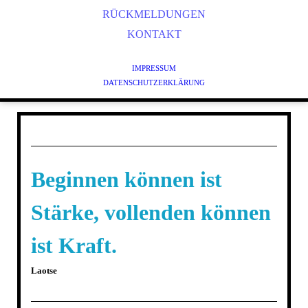
STRESS- UND ZEITMANAGEMENT
RÜCKMELDUNGEN
ENTSPANNUNG UND ACHTSAMKEIT
KONTAKT
KÖRPERORIENTIERTES GESUNDHEITSTRAINING
IMPRESSUM
QIGONG
DATENSCHUTZERKLÄRUNG
TRAINING FÜR KINDER UND JUGENDLICHE
TRAINING FÜR SENIOREN
PERSONALTRAINING
Beginnen können ist
Stärke, vollenden können
ist Kraft.
Laotse